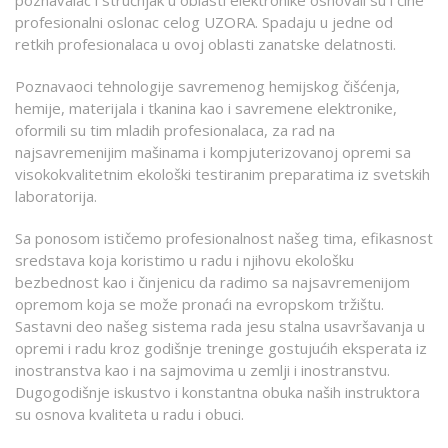
poznavalac i stručnjak u oblasti elektronike osnovali su i čine
profesionalni oslonac celog UZORA. Spadaju u jedne od
retkih profesionalaca u ovoj oblasti zanatske delatnosti.
Poznavaoci tehnologije savremenog hemijskog čišćenja,
hemije, materijala i tkanina kao i savremene elektronike,
oformili su tim mladih profesionalaca, za rad na
najsavremenijim mašinama i kompjuterizovanoj opremi sa
visokokvalitetnim ekološki testiranim preparatima iz svetskih
laboratorija.
Sa ponosom ističemo profesionalnost našeg tima, efikasnost
sredstava koja koristimo u radu i njihovu ekološku
bezbednost kao i činjenicu da radimo sa najsavremenijom
opremom koja se može pronaći na evropskom tržištu.
Sastavni deo našeg sistema rada jesu stalna usavršavanja u
opremi i radu kroz godišnje treninge gostujućih eksperata iz
inostranstva kao i na sajmovima u zemlji i inostranstvu.
Dugogodišnje iskustvo i konstantna obuka naših instruktora
su osnova kvaliteta u radu i obuci.