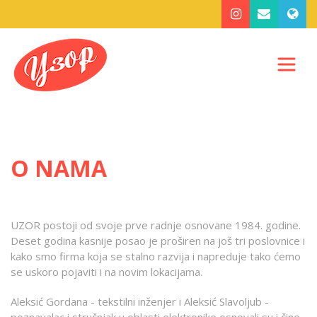
O NAMA
UZOR postoji od svoje prve radnje osnovane 1984. godine.
Deset godina kasnije posao je proširen na još tri poslovnice i
kako smo firma koja se stalno razvija i napreduje tako ćemo
se uskoro pojaviti i na novim lokacijama.
Aleksić Gordana - tekstilni inženjer i Aleksić Slavoljub -