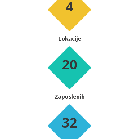
4
Lokacije
20
Zaposlenih
32